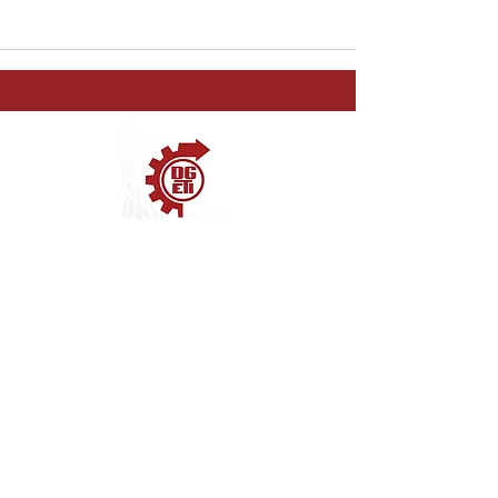
CetisNo.76
Avisos de Privacidad
Calzada de la viga #1040 Col.
Excampamento 2 de octubre Delegacion
Iztacalco., Mexico City, Mexico
Web Dev: Noel Anaya. ©2025