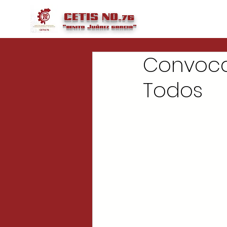
CETIS NO.76
"benito
Juárez
garcia"
Convoca
Todos