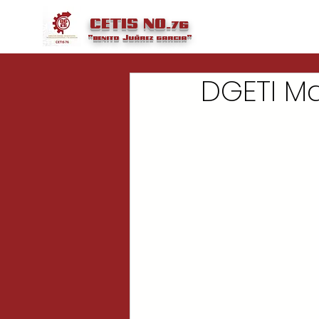
CETIS NO.76
"benito
Juárez
garcia"
DGETI M