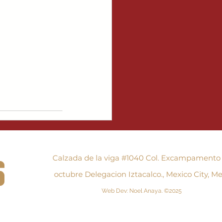
Calzada de la viga #1040 Col. Excampamento
6
octubre Delegacion Iztacalco., Mexico City, Me
Web Dev: Noel Anaya. ©2025