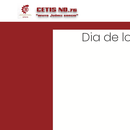
CETIS NO.76
"benito
Juárez
garcia"
Dia de 