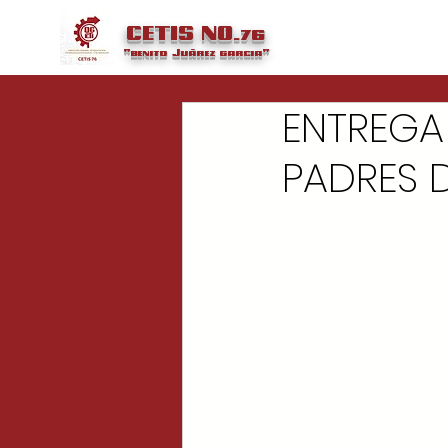
CETIS NO.76
"benito
Juárez
garcia"
ENTREGA
PADRES D