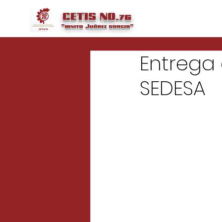
CETIS NO.76
"benito
Juárez
garcia"
Entrega
SEDESA